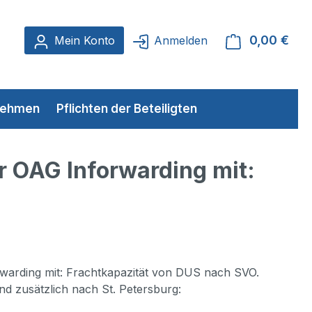
0,00 €
Ware
Mein Konto
Anmelden
rnehmen
Pflichten der Beteiligten
er OAG Inforwarding mit:
orwarding mit: Frachtkapazität von DUS nach SVO.
 zusätzlich nach St. Petersburg: