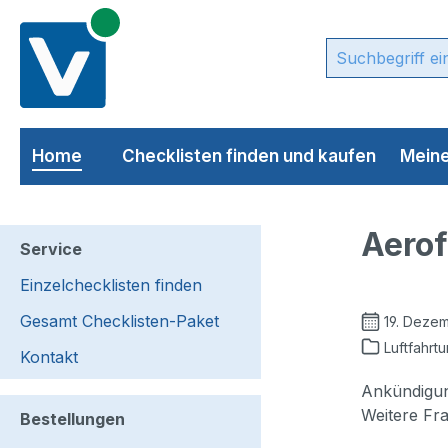
m Hauptinhalt springen
Zur Suche springen
Zur Hauptnavigation springen
Home
Checklisten finden und kaufen
Meine
Aerof
Service
Einzelchecklisten finden
Gesamt Checklisten-Paket
19. Deze
Luftfahrt
Kontakt
Ankündigung
Weitere Fr
Bestellungen