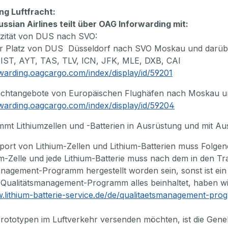
g Luftfracht:
ssian Airlines teilt über OAG Inforwarding mit:
zität von DUS nach SVO:
r Platz von DUS Düsseldorf nach SVO Moskau und darübe
IST, AYT, TAS, TLV, ICN, JFK, MLE, DXB, CAI
rwarding.oagcargo.com/index/display/id/59201
achtangebote von Europäischen Flughäfen nach Moskau und
rwarding.oagcargo.com/index/display/id/59204
mmt Lithiumzellen und -Batterien in Ausrüstung und mit Au
port von Lithium-Zellen und Lithium-Batterien muss Folg
um-Zelle und jede Lithium-Batterie muss nach dem in den T
anagement-Programm hergestellt worden sein, sonst ist ei
 Qualitätsmanagement-Programm alles beinhaltet, haben wi
w.lithium-batterie-service.de/de/qualitaetsmanagement-pr
rototypen im Luftverkehr versenden möchten, ist die Ge