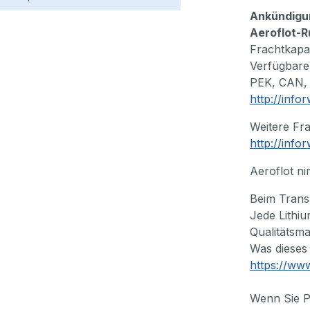
Ankündigun
Aeroflot-Ru
Frachtkapa
Verfügbare
PEK, CAN, 
http://info
Weitere Fr
http://info
Aeroflot ni
Beim Trans
Jede Lithi
Qualitätsm
Was dieses
https://ww
Wenn Sie P