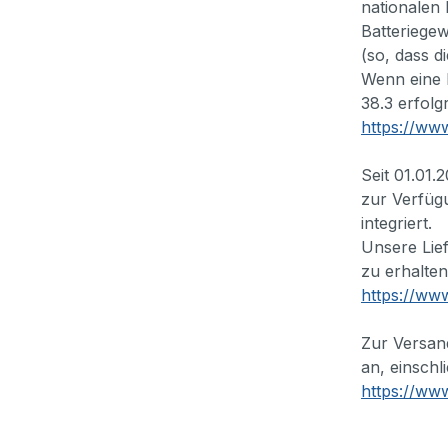
nationalen
Batteriegew
(so, dass d
Wenn eine L
38.3 erfolg
https://www
Seit 01.01
zur Verfüg
integriert.
Unsere Lief
zu erhalte
https://www
Zur Versand
an, einschl
https://www