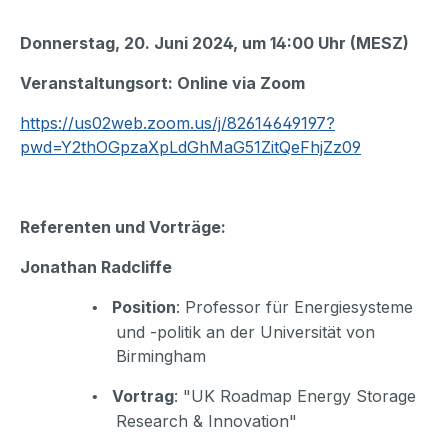
Donnerstag, 20. Juni 2024, um 14:00 Uhr (MESZ)
Veranstaltungsort: Online via Zoom
https://
us02web.zoom.us/j/82614649197?
pwd=Y2thOGpzaXpLdGhMaG51ZitQeFhjZz09
Referenten und Vorträge:
Jonathan Radcliffe
Position
: Professor für Energiesysteme
•
und -politik an der Universität von
Birmingham
Vortrag
:
"UK Roadmap Energy Storage
•
Research & Innovation"