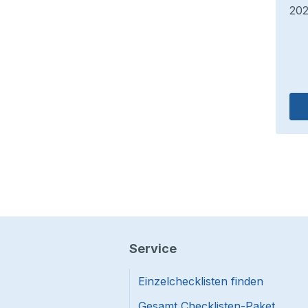
ellen bestehen, gelten würde.
202
Mehr lesen
Service
Einzelchecklisten finden
Gesamt Checklisten-Paket