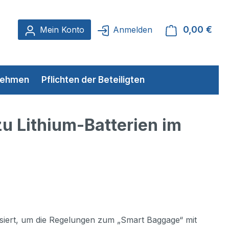
0,00 €
Ware
Mein Konto
Anmelden
rnehmen
Pflichten der Beteiligten
zu Lithium-Batterien im
lisiert, um die Regelungen zum „Smart Baggage“ mit