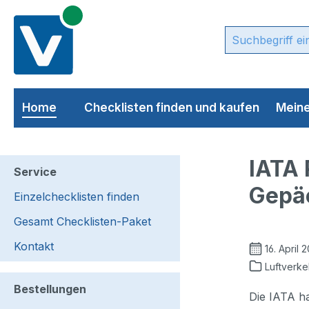
m Hauptinhalt springen
Zur Suche springen
Zur Hauptnavigation springen
Home
Checklisten finden und kaufen
Meine
IATA 
Service
Gepä
Einzelchecklisten finden
Gesamt Checklisten-Paket
Kontakt
16. April 
Luftverke
Bestellungen
Die IATA ha