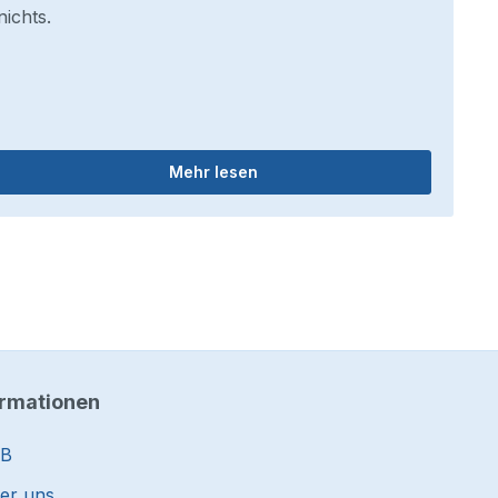
nichts.
Mehr lesen
ormationen
B
er uns