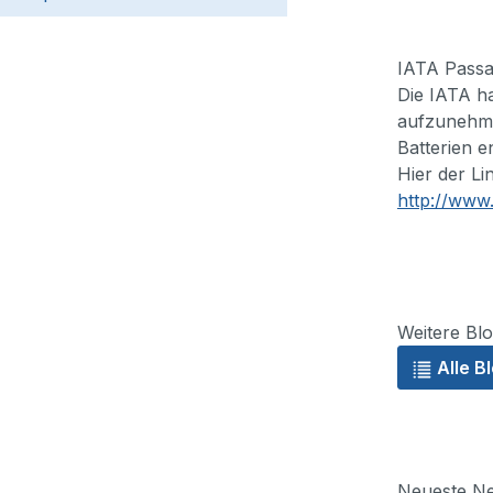
IATA Passag
Die IATA ha
aufzunehme
Batterien e
Hier der L
http://www
Weitere Blo
Alle B
Neueste Ne