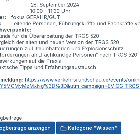
26. September 2024
10:00 - 11:30 Uhr
er:
fokus GEFAHR/GUT
:
Leitende Personen, Führungskräfte und Fachkräfte v
hwerpunkte:
ünde für die Überarbeitung der TRGS 520
rgleich der alten und neuen Version der TRGS 520
uerungen zu Lithiumbatterien und Explosionsschutz
forderungen an „Fachkundige Personen“ nach TRGS 520
swirkungen auf die Praxis
aktische Tipps und Erfahrungsaustausch
nmeldung:
https://www.verkehrsrundschau.de/events/onlin
jY5MCMyMzMxNg%3D%3D&utm_campaign=EV_GG_TRGS+520
gbeiträge
logbeiträge anzeigen
Kategorie "Wissen"