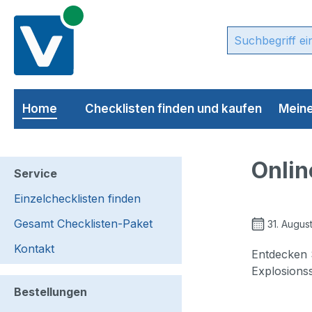
m Hauptinhalt springen
Zur Suche springen
Zur Hauptnavigation springen
Home
Checklisten finden und kaufen
Meine
Onlin
Service
Einzelchecklisten finden
Gesamt Checklisten-Paket
31. Augus
Kontakt
Entdecken S
Explosions
Bestellungen