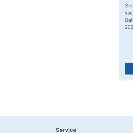
griff „Knopfzellen-Batterie“, der z.B. in der
Shm
 (f) auftaucht, führte bei uns im Team zu
sec
skussion, ob dies auch für Batterien, die aus
Bat
ellen bestehen, gelten würde.
202
Mehr lesen
Service