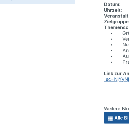
Datum:
Uhrzeit:
Veranstalt
Zielgruppe
Themensc
Gr
•
Ve
•
Ne
•
An
•
Au
•
Pr
•
Link zur A
_
sc=NjYyN
Weitere Blo
Alle B