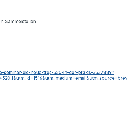
on Sammelstellen
e-seminar-die-neue-trgs-520-in-der-praxis-3537889?
_1&utm_id=1516&utm_medium=email&utm_source=bre