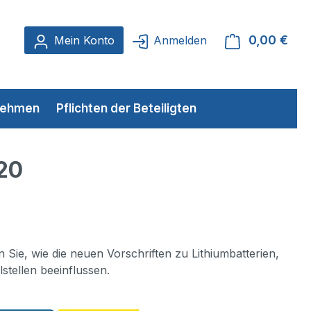
0,00 €
Ware
Mein Konto
Anmelden
rnehmen
Pflichten der Beteiligten
20
Sie, wie die neuen Vorschriften zu Lithiumbatterien,
tellen beeinflussen.