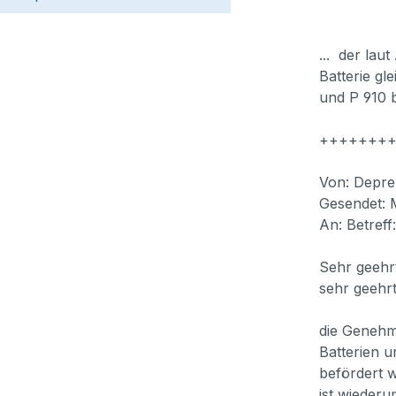
... der lau
Batterie g
und P 910 
+++++++
Von: Depre
Gesendet: 
An: Betreff
Sehr geehr
sehr geehr
die Genehm
Batterien 
befördert 
ist wiederu