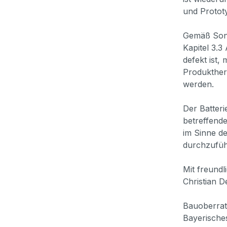
und Prototy
Gemäß Sond
Kapitel 3.3
defekt ist,
Produkthers
werden.
Der Batteri
betreffende
im Sinne de
durchzufü
Mit freund
Christian 
Bauoberrat
Bayerische