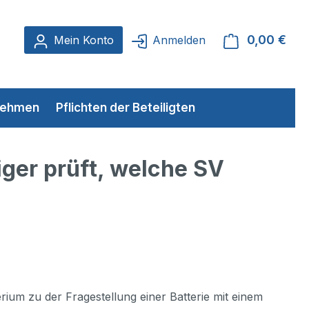
0,00 €
Ware
Mein Konto
Anmelden
rnehmen
Pflichten der Beteiligten
ger prüft, welche SV
um zu der Fragestellung einer Batterie mit einem