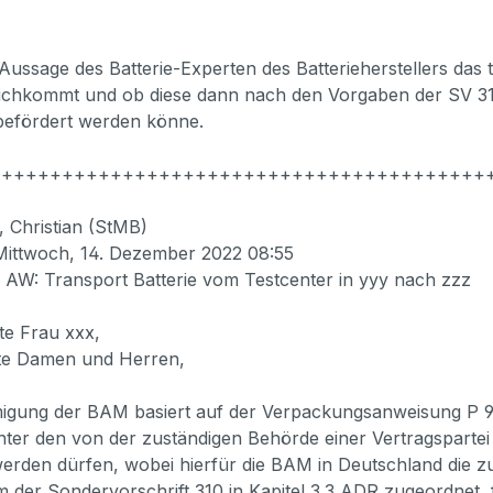
t Aussage des Batterie-Experten des Batterieherstellers da
leichkommt und ob diese dann nach den Vorgaben der SV 31
befördert werden könne.
+++++++++++++++++++++++++++++++++++++++++
, Christian (StMB)
Mittwoch, 14. Dezember 2022 08:55
: AW: Transport Batterie vom Testcenter in yyy nach zzz
te Frau xxx,
te Damen und Herren,
igung der BAM basiert auf der Verpackungsanweisung P 910
unter den von der zuständigen Behörde einer Vertragspar
werden dürfen, wobei hierfür die BAM in Deutschland die z
m der Sondervorschrift 310 in Kapitel 3.3 ADR zugeordnet, 