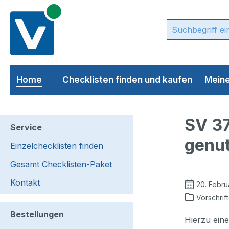
m Hauptinhalt springen
Zur Suche springen
Zur Hauptnavigation springen
Home
Checklisten finden und kaufen
Meine
SV 37
Service
genu
Einzelchecklisten finden
Gesamt Checklisten-Paket
Kontakt
20. Febru
Vorschrif
Bestellungen
Hierzu ein